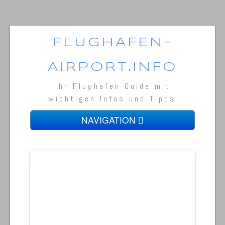
FLUGHAFEN-
AIRPORT.INFO
Ihr Flughafen Guide mit
wichtigen Infos und Tipps
NAVIGATION
Home
Flughäfen in Europa
Flughäfen in Nordamerika
Flughäfen in Asien
Tipps von Vielfliegern